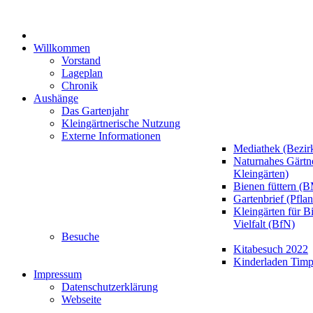
Willkommen
Vorstand
Lageplan
Chronik
Aushänge
Das Gartenjahr
Kleingärtnerische Nutzung
Externe Informationen
Mediathek (Bezir
Naturnahes Gärt
Kleingärten)
Bienen füttern (
Gartenbrief (Pfla
Kleingärten für B
Vielfalt (BfN)
Besuche
Kitabesuch 2022
Kinderladen Timp
Impressum
Datenschutzerklärung
Webseite