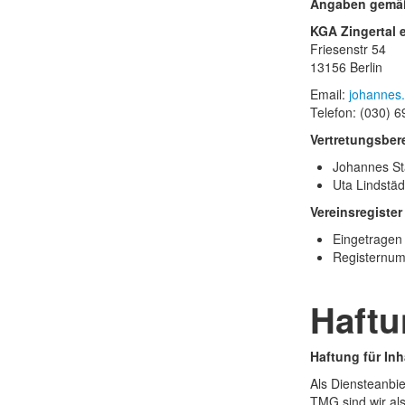
Angaben gemä
KGA Zingertal e
Friesenstr 54
13156 Berlin
Email:
Telefon: (030) 
Vertretungsbere
Johannes Sta
Uta Lindstäd
Vereinsregister
Eingetragen 
Registernu
Haftu
Haftung für Inh
Als Diensteanbie
TMG sind wir al