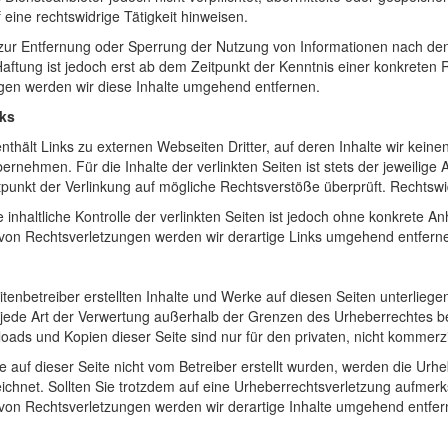
f eine rechtswidrige Tätigkeit hinweisen.
 zur Entfernung oder Sperrung der Nutzung von Informationen nach den
Haftung ist jedoch erst ab dem Zeitpunkt der Kenntnis einer konkrete
gen werden wir diese Inhalte umgehend entfernen.
nks
thält Links zu externen Webseiten Dritter, auf deren Inhalte wir keine
rnehmen. Für die Inhalte der verlinkten Seiten ist stets der jeweilige A
unkt der Verlinkung auf mögliche Rechtsverstöße überprüft. Rechtswid
inhaltliche Kontrolle der verlinkten Seiten ist jedoch ohne konkrete A
on Rechtsverletzungen werden wir derartige Links umgehend entfern
itenbetreiber erstellten Inhalte und Werke auf diesen Seiten unterlieg
 jede Art der Verwertung außerhalb der Grenzen des Urheberrechtes be
loads und Kopien dieser Seite sind nur für den privaten, nicht kommerz
te auf dieser Seite nicht vom Betreiber erstellt wurden, werden die Urhe
ichnet. Sollten Sie trotzdem auf eine Urheberrechtsverletzung aufmer
on Rechtsverletzungen werden wir derartige Inhalte umgehend entfer