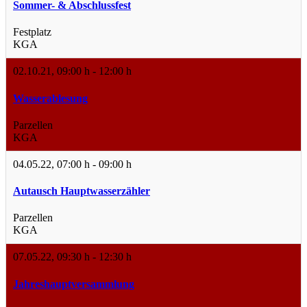
Sommer- & Abschlussfest
Festplatz
KGA
02.10.21
,
09:00 h
-
12:00 h
Wasserablesung
Parzellen
KGA
04.05.22
,
07:00 h
-
09:00 h
Autausch Hauptwasserzähler
Parzellen
KGA
07.05.22
,
09:30 h
-
12:30 h
Jahreshauptversammlung