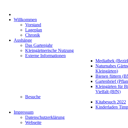
Willkommen
Vorstand
Lageplan
Chronik
Aushänge
Das Gartenjahr
Kleingärtnerische Nutzung
Externe Informationen
Mediathek (Bezir
Naturnahes Gärt
Kleingärten)
Bienen füttern (
Gartenbrief (Pfla
Kleingärten für B
Vielfalt (BfN)
Besuche
Kitabesuch 2022
Kinderladen Timp
Impressum
Datenschutzerklärung
Webseite