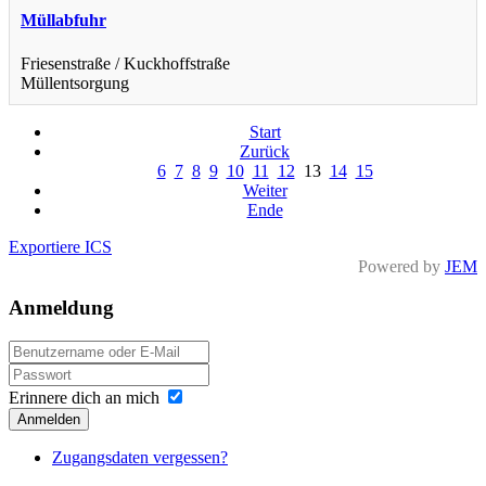
Müllabfuhr
Friesenstraße / Kuckhoffstraße
Müllentsorgung
Start
Zurück
6
7
8
9
10
11
12
13
14
15
Weiter
Ende
Exportiere ICS
Powered by
JEM
Anmeldung
Erinnere dich an mich
Anmelden
Zugangsdaten vergessen?