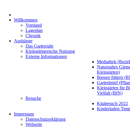
Willkommen
Vorstand
Lageplan
Chronik
Aushänge
Das Gartenjahr
Kleingärtnerische Nutzung
Externe Informationen
Mediathek (Bezir
Naturnahes Gärt
Kleingärten)
Bienen füttern (
Gartenbrief (Pfla
Kleingärten für B
Vielfalt (BfN)
Besuche
Kitabesuch 2022
Kinderladen Timp
Impressum
Datenschutzerklärung
Webseite